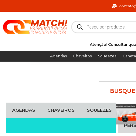
Ir
contato
para
o
Pesquisar
produtos
conteúdo
Atenção! Consultar qua
Agendas
Chaveiros
Squeezes
Caneta
BUSQUE 
AGENDAS
CHAVEIROS
SQUEEZES
CAN
PER