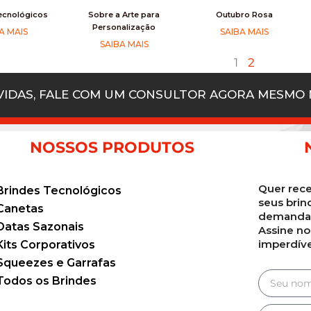
ecnológicos
Sobre a Arte para
Outubro Rosa
Personalização
A MAIS
SAIBA MAIS
SAIBA MAIS
1
2
ÚVIDAS, FALE COM UM CONSULTOR AGORA MESMO
NOSSOS PRODUTOS
Quer rece
Brindes Tecnológicos
seus brin
Canetas
demanda 
Datas Sazonais
Assine no
imperdíve
Kits Corporativos
Squeezes e Garrafas
Todos os Brindes