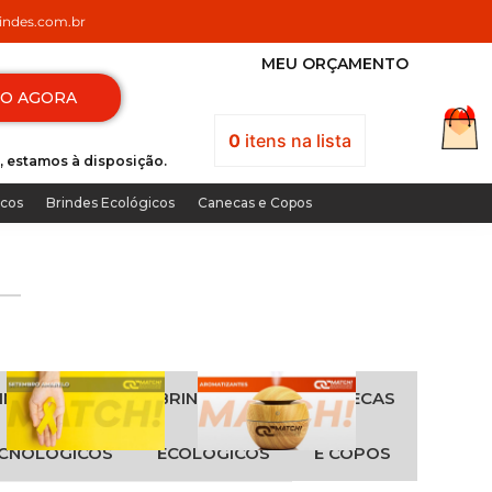
ndes.com.br
MEU ORÇAMENTO
TO AGORA
0
itens
na lista
, estamos à disposição.
icos
Brindes Ecológicos
Canecas e Copos
INDES
BRINDES
CANECAS
CNOLÓGICOS
ECOLÓGICOS
E COPOS