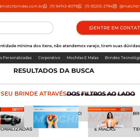
@matchbrindes.com.br
(11) 94743-8079
(11) 93205-2794
@matchbri
ENTRE EM CONTA
ntidade mínima dos itens, não atendemos varejo, tirem suas dúvidas
s Personalizadas
Corporativo
Mochilas E Malas
Brindes Tecnológ
RESULTADOS DA BUSCA
SEU BRINDE ATRAVÉS
DOS FILTROS AO LADO
Page
Page
ETAS
CORPORATIVO
MOCHILAS
BR
SONALIZADAS
E MALAS
TE