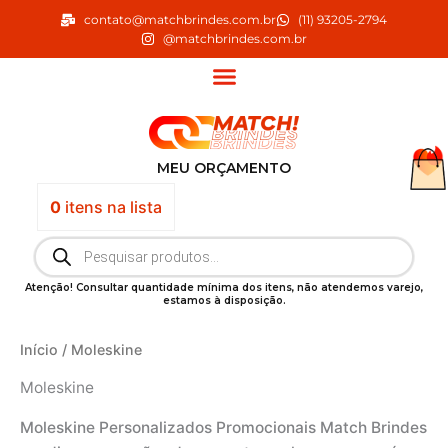
Ir
contato@matchbrindes.com.br
(11) 93205-2794
para
@matchbrindes.com.br
o
conteúdo
MEU ORÇAMENTO
0
itens
na lista
Pesquisar
produtos
Atenção! Consultar quantidade mínima dos itens, não atendemos varejo,
estamos à disposição.
Início
/ Moleskine
Moleskine
Moleskine Personalizados Promocionais Match Brindes