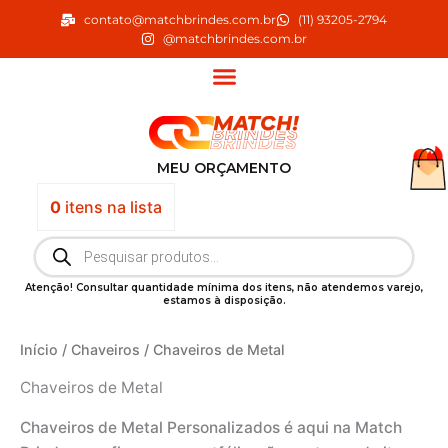
Ir
contato@matchbrindes.com.br
(11) 93205-2794
para
@matchbrindes.com.br
o
conteúdo
MEU ORÇAMENTO
0
itens
na lista
Pesquisar
produtos
Atenção! Consultar quantidade mínima dos itens, não atendemos varejo,
estamos à disposição.
Início
/
Chaveiros
/ Chaveiros de Metal
Chaveiros de Metal
Chaveiros de Metal Personalizados é aqui na Match