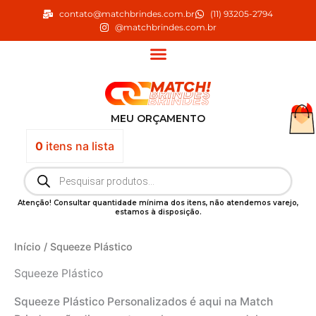
Ir
contato@matchbrindes.com.br
(11) 93205-2794
para
@matchbrindes.com.br
o
conteúdo
MEU ORÇAMENTO
0
itens
na lista
Pesquisar
produtos
Atenção! Consultar quantidade mínima dos itens, não atendemos varejo,
estamos à disposição.
Início
/ Squeeze Plástico
Squeeze Plástico
Squeeze Plástico Personalizados é aqui na Match