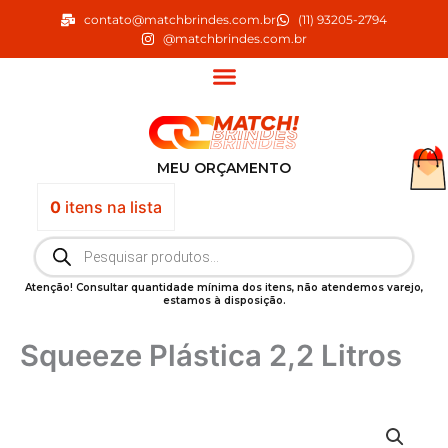
Ir
contato@matchbrindes.com.br
(11) 93205-2794
para
@matchbrindes.com.br
o
conteúdo
MEU ORÇAMENTO
0
itens
na lista
Pesquisar
produtos
Atenção! Consultar quantidade mínima dos itens, não atendemos varejo,
estamos à disposição.
Squeeze Plástica 2,2 Litros