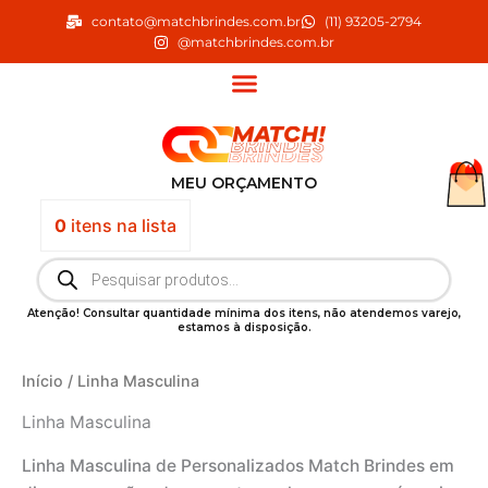
Ir
contato@matchbrindes.com.br
(11) 93205-2794
para
@matchbrindes.com.br
o
conteúdo
MEU ORÇAMENTO
0
itens
na lista
Pesquisar
produtos
Atenção! Consultar quantidade mínima dos itens, não atendemos varejo,
estamos à disposição.
Início
/ Linha Masculina
Linha Masculina
Linha Masculina de Personalizados Match Brindes em