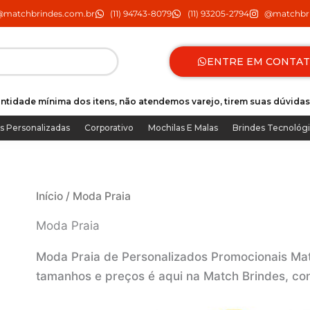
@matchbrindes.com.br
(11) 94743-8079
(11) 93205-2794
@matchbri
ENTRE EM CONTA
ntidade mínima dos itens, não atendemos varejo, tirem suas dúvidas
s Personalizadas
Corporativo
Mochilas E Malas
Brindes Tecnológ
Início
/ Moda Praia
Moda Praia
Moda Praia de Personalizados Promocionais Mat
tamanhos e preços é aqui na Match Brindes, cons