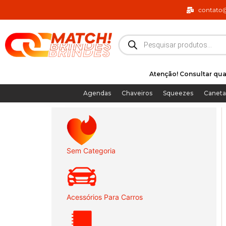
Ir
contato
para
o
Pesquisar
produtos
conteúdo
Atenção! Consultar qua
Agendas
Chaveiros
Squeezes
Caneta
Sem Categoria
Acessórios Para Carros