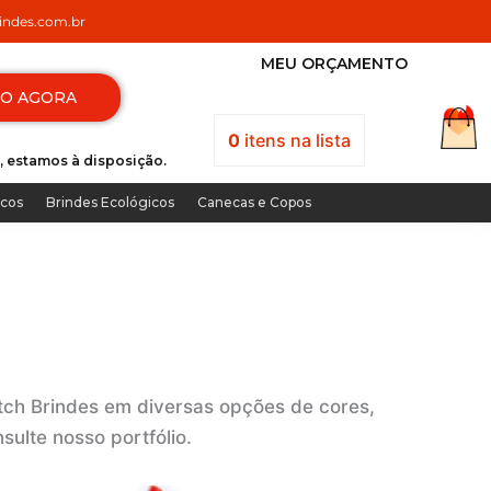
ndes.com.br
MEU ORÇAMENTO
TO AGORA
0
itens
na lista
, estamos à disposição.
icos
Brindes Ecológicos
Canecas e Copos
ch Brindes em diversas opções de cores,
ulte nosso portfólio.