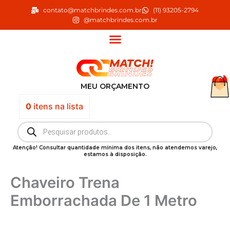
Ir
contato@matchbrindes.com.br
(11) 93205-2794
para
@matchbrindes.com.br
o
conteúdo
MEU ORÇAMENTO
0
itens
na lista
Pesquisar
produtos
Atenção! Consultar quantidade mínima dos itens, não atendemos varejo,
estamos à disposição.
Chaveiro Trena
Emborrachada De 1 Metro