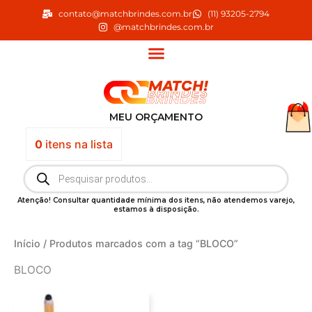
Ir
contato@matchbrindes.com.br
(11) 93205-2794
para
@matchbrindes.com.br
o
conteúdo
MEU ORÇAMENTO
0
itens
na lista
Pesquisar
produtos
Atenção! Consultar quantidade mínima dos itens, não atendemos varejo,
estamos à disposição.
Início
/ Produtos marcados com a tag “BLOCO”
BLOCO