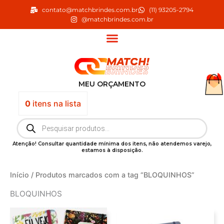
Ir
contato@matchbrindes.com.br
(11) 93205-2794
para
@matchbrindes.com.br
o
conteúdo
MEU ORÇAMENTO
0
itens
na lista
Pesquisar
produtos
Atenção! Consultar quantidade mínima dos itens, não atendemos varejo,
estamos à disposição.
Início
/ Produtos marcados com a tag “BLOQUINHOS”
BLOQUINHOS