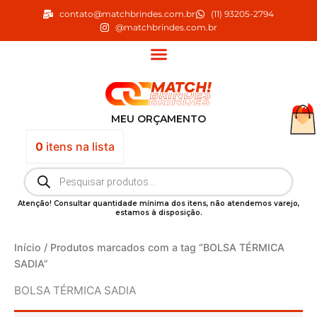
Ir
contato@matchbrindes.com.br
(11) 93205-2794
para
@matchbrindes.com.br
o
conteúdo
MEU ORÇAMENTO
0
itens
na lista
Pesquisar
produtos
Atenção! Consultar quantidade mínima dos itens, não atendemos varejo,
estamos à disposição.
Início
/ Produtos marcados com a tag “BOLSA TÉRMICA
SADIA”
BOLSA TÉRMICA SADIA