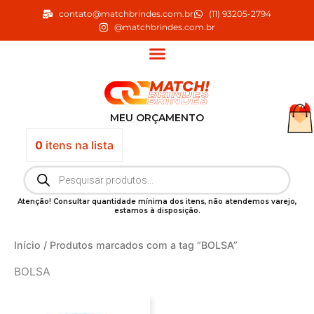
Ir
contato@matchbrindes.com.br
(11) 93205-2794
para
@matchbrindes.com.br
o
conteúdo
MEU ORÇAMENTO
0
itens
na lista
Pesquisar
produtos
Atenção! Consultar quantidade mínima dos itens, não atendemos varejo,
estamos à disposição.
Início
/ Produtos marcados com a tag “BOLSA”
BOLSA