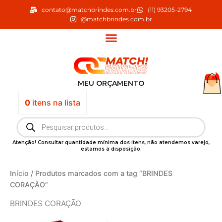
Ir
contato@matchbrindes.com.br
(11) 93205-2794
para
@matchbrindes.com.br
o
conteúdo
MEU ORÇAMENTO
0
itens
na lista
Pesquisar
produtos
Atenção! Consultar quantidade mínima dos itens, não atendemos varejo,
estamos à disposição.
Início
/ Produtos marcados com a tag “BRINDES
CORAÇÃO”
BRINDES CORAÇÃO