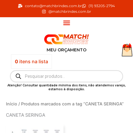
Ir
contato@matchbrindes.com.br
(11) 93205-2794
para
@matchbrindes.com.br
o
conteúdo
MEU ORÇAMENTO
0
itens
na lista
Pesquisar
produtos
Atenção! Consultar quantidade mínima dos itens, não atendemos varejo,
estamos à disposição.
Início
/ Produtos marcados com a tag “CANETA SERINGA”
CANETA SERINGA