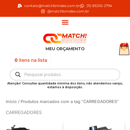
Ir
contato@matchbrindes.com.br
(11) 93205-2794
para
@matchbrindes.com.br
o
conteúdo
MEU ORÇAMENTO
0
itens
na lista
Pesquisar
produtos
Atenção! Consultar quantidade mínima dos itens, não atendemos varejo,
estamos à disposição.
Início
/ Produtos marcados com a tag “CARREGADORES”
CARREGADORES