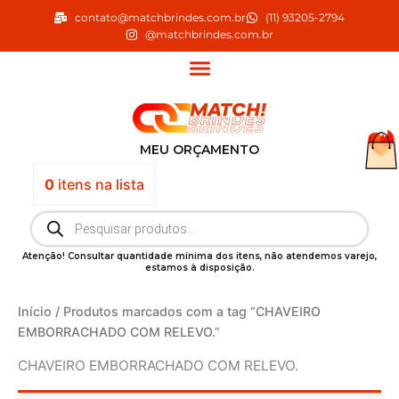
Ir
contato@matchbrindes.com.br
(11) 93205-2794
para
@matchbrindes.com.br
o
conteúdo
MEU ORÇAMENTO
0
itens
na lista
Pesquisar
produtos
Atenção! Consultar quantidade mínima dos itens, não atendemos varejo,
estamos à disposição.
Início
/ Produtos marcados com a tag “CHAVEIRO
EMBORRACHADO COM RELEVO.”
CHAVEIRO EMBORRACHADO COM RELEVO.