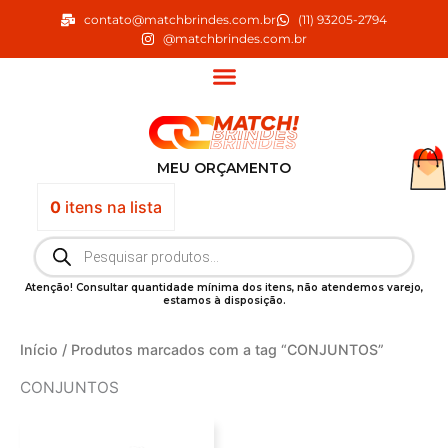
Ir
contato@matchbrindes.com.br
(11) 93205-2794
para
@matchbrindes.com.br
o
conteúdo
MEU ORÇAMENTO
0
itens
na lista
Pesquisar
produtos
Atenção! Consultar quantidade mínima dos itens, não atendemos varejo,
estamos à disposição.
Início
/ Produtos marcados com a tag “CONJUNTOS”
CONJUNTOS