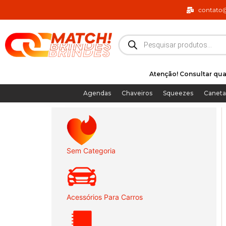
Ir
contato
para
o
Pesquisar
produtos
conteúdo
Atenção! Consultar qua
Agendas
Chaveiros
Squeezes
Caneta
Sem Categoria
Acessórios Para Carros