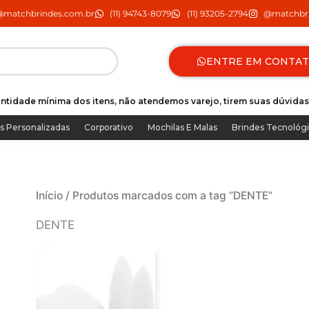
@matchbrindes.com.br
(11) 94743-8079
(11) 93205-2794
@matchbri
ENTRE EM CONTA
ntidade mínima dos itens, não atendemos varejo, tirem suas dúvidas
s Personalizadas
Corporativo
Mochilas E Malas
Brindes Tecnológ
Início
/ Produtos marcados com a tag “DENTE”
DENTE