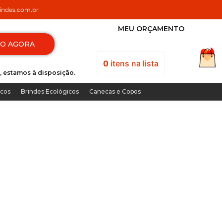
ndes.com.br
MEU ORÇAMENTO
TO AGORA
0
itens
na lista
, estamos à disposição.
icos
Brindes Ecológicos
Canecas e Copos