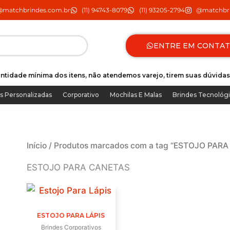
@matchbrindes.com.br
(11) 94743-8079
(11) 93205-2794
@matchbri
ENTRE EM CONTA
ntidade mínima dos itens, não atendemos varejo, tirem suas dúvidas
s Personalizadas
Corporativo
Mochilas E Malas
Brindes Tecnológ
Início
/ Produtos marcados com a tag “ESTOJO PAR
ESTOJO PARA CANETAS
ESTOJO PARA LÁPIS
Brindes Corporativos