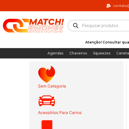
Ir
contato
para
o
Pesquisar
produtos
conteúdo
Atenção! Consultar qua
Agendas
Chaveiros
Squeezes
Caneta
Sem Categoria
Acessórios Para Carros