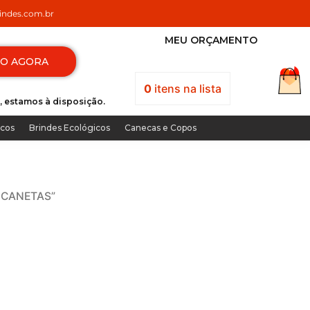
ndes.com.br
MEU ORÇAMENTO
TO AGORA
0
itens
na lista
, estamos à disposição.
icos
Brindes Ecológicos
Canecas e Copos
A CANETAS”