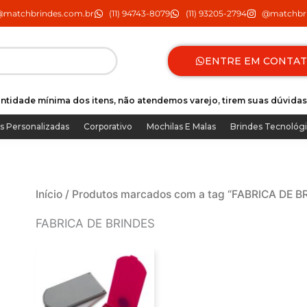
@matchbrindes.com.br
(11) 94743-8079
(11) 93205-2794
@matchbri
ENTRE EM CONTA
ntidade mínima dos itens, não atendemos varejo, tirem suas dúvidas
s Personalizadas
Corporativo
Mochilas E Malas
Brindes Tecnológ
Início
/ Produtos marcados com a tag “FABRICA DE B
FABRICA DE BRINDES