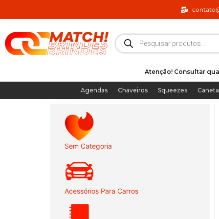
Ir
contato
para
o
Pesquisar
produtos
conteúdo
Atenção! Consultar qua
Agendas
Chaveiros
Squeezes
Caneta
Sem Categoria
Acessórios Para Carros