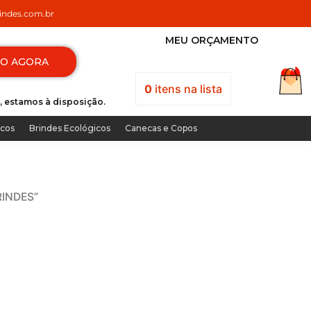
ndes.com.br
MEU ORÇAMENTO
TO AGORA
0
itens
na lista
, estamos à disposição.
icos
Brindes Ecológicos
Canecas e Copos
RINDES”