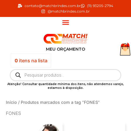
Ir
contato@matchbrindes.com.br
(11) 93205-2794
para
@matchbrindes.com.br
o
conteúdo
MEU ORÇAMENTO
0
itens
na lista
Pesquisar
produtos
Atenção! Consultar quantidade mínima dos itens, não atendemos varejo,
estamos à disposição.
Início
/ Produtos marcados com a tag “FONES”
FONES