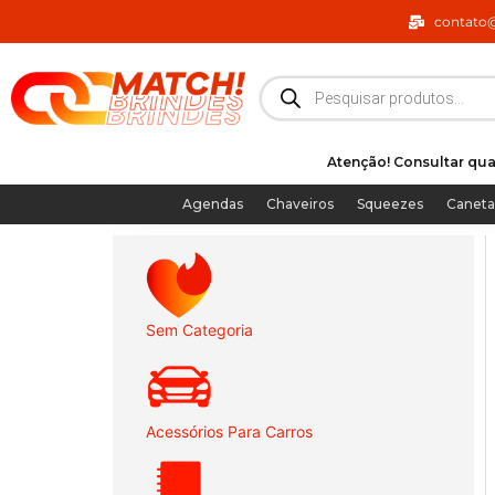
Ir
contato
para
o
Pesquisar
produtos
conteúdo
Atenção! Consultar qua
Agendas
Chaveiros
Squeezes
Caneta
Sem Categoria
Acessórios Para Carros