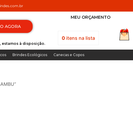
ndes.com.br
MEU ORÇAMENTO
TO AGORA
0
itens
na lista
, estamos à disposição.
icos
Brindes Ecológicos
Canecas e Copos
 BAMBU”