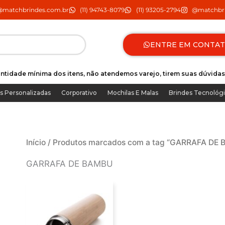
@matchbrindes.com.br
(11) 94743-8079
(11) 93205-2794
@matchbri
ENTRE EM CONTA
ntidade mínima dos itens, não atendemos varejo, tirem suas dúvidas
s Personalizadas
Corporativo
Mochilas E Malas
Brindes Tecnológ
Início
/ Produtos marcados com a tag “GARRAFA DE
GARRAFA DE BAMBU