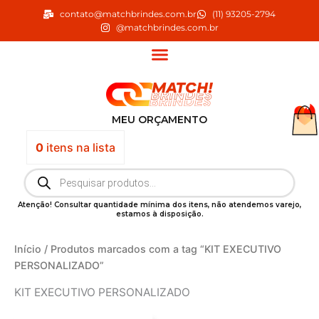
Ir
contato@matchbrindes.com.br
(11) 93205-2794
para
@matchbrindes.com.br
o
conteúdo
MEU ORÇAMENTO
0
itens
na lista
Pesquisar
produtos
Atenção! Consultar quantidade mínima dos itens, não atendemos varejo,
estamos à disposição.
Início
/ Produtos marcados com a tag “KIT EXECUTIVO
PERSONALIZADO”
KIT EXECUTIVO PERSONALIZADO