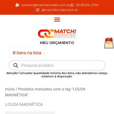
Ir
contato@matchbrindes.com.br
(11) 93205-2794
para
@matchbrindes.com.br
o
conteúdo
MEU ORÇAMENTO
0
itens
na lista
Pesquisar
produtos
Atenção! Consultar quantidade mínima dos itens, não atendemos varejo,
estamos à disposição.
Início
/ Produtos marcados com a tag “LOUSA
MAGNÉTICA”
LOUSA MAGNÉTICA