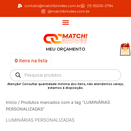
Ir
contato@matchbrindes.com.br
(11) 93205-2794
para
@matchbrindes.com.br
o
conteúdo
MEU ORÇAMENTO
0
itens
na lista
Pesquisar
produtos
Atenção! Consultar quantidade mínima dos itens, não atendemos varejo,
estamos à disposição.
Início
/ Produtos marcados com a tag “LUMINÁRIAS
PERSONALIZADAS”
LUMINÁRIAS PERSONALIZADAS