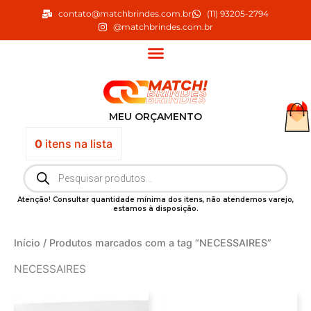
Ir
contato@matchbrindes.com.br
(11) 93205-2794
para
@matchbrindes.com.br
o
conteúdo
MEU ORÇAMENTO
0
itens
na lista
Pesquisar
produtos
Atenção! Consultar quantidade mínima dos itens, não atendemos varejo,
estamos à disposição.
Início
/ Produtos marcados com a tag “NECESSAIRES”
NECESSAIRES