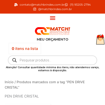
Ir
contato@matchbrindes.com.br
(11) 93205-2794
para
@matchbrindes.com.br
o
conteúdo
MEU ORÇAMENTO
0
itens
na lista
Pesquisar
produtos
Atenção! Consultar quantidade mínima dos itens, não atendemos varejo,
estamos à disposição.
Início
/ Produtos marcados com a tag “PEN DRIVE
CRISTAL”
PEN DRIVE CRISTAL