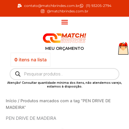
Ir
contato@matchbrindes.com.br
(11) 93205-2794
para
@matchbrindes.com.br
o
conteúdo
MEU ORÇAMENTO
0
itens
na lista
Pesquisar
produtos
Atenção! Consultar quantidade mínima dos itens, não atendemos varejo,
estamos à disposição.
Início
/ Produtos marcados com a tag “PEN DRIVE DE
MADEIRA”
PEN DRIVE DE MADEIRA