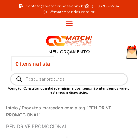
Ir
contato@matchbrindes.com.br
(11) 93205-2794
para
@matchbrindes.com.br
o
conteúdo
MEU ORÇAMENTO
0
itens
na lista
Pesquisar
produtos
Atenção! Consultar quantidade mínima dos itens, não atendemos varejo,
estamos à disposição.
Início
/ Produtos marcados com a tag “PEN DRIVE
PROMOCIONAL”
PEN DRIVE PROMOCIONAL