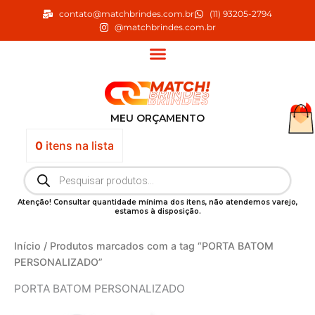
Ir
contato@matchbrindes.com.br
(11) 93205-2794
para
@matchbrindes.com.br
o
conteúdo
MEU ORÇAMENTO
0
itens
na lista
Pesquisar
produtos
Atenção! Consultar quantidade mínima dos itens, não atendemos varejo,
estamos à disposição.
Início
/ Produtos marcados com a tag “PORTA BATOM
PERSONALIZADO”
PORTA BATOM PERSONALIZADO