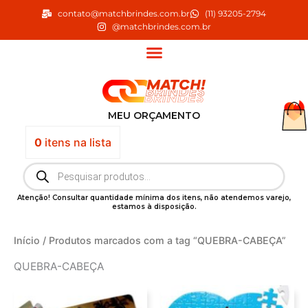
Ir
contato@matchbrindes.com.br
(11) 93205-2794
para
@matchbrindes.com.br
o
conteúdo
MEU ORÇAMENTO
0
itens
na lista
Pesquisar
produtos
Atenção! Consultar quantidade mínima dos itens, não atendemos varejo,
estamos à disposição.
Início
/ Produtos marcados com a tag “QUEBRA-CABEÇA”
QUEBRA-CABEÇA