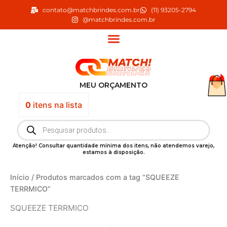
Ir
contato@matchbrindes.com.br
(11) 93205-2794
para
@matchbrindes.com.br
o
conteúdo
MEU ORÇAMENTO
0
itens
na lista
Pesquisar
produtos
Atenção! Consultar quantidade mínima dos itens, não atendemos varejo,
estamos à disposição.
Início
/ Produtos marcados com a tag “SQUEEZE
TERRMICO”
SQUEEZE TERRMICO