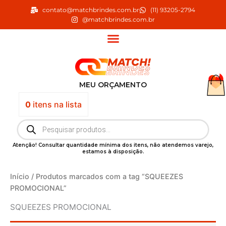
Ir
contato@matchbrindes.com.br
(11) 93205-2794
para
@matchbrindes.com.br
o
conteúdo
MEU ORÇAMENTO
0
itens
na lista
Pesquisar
produtos
Atenção! Consultar quantidade mínima dos itens, não atendemos varejo,
estamos à disposição.
Início
/ Produtos marcados com a tag “SQUEEZES
PROMOCIONAL”
SQUEEZES PROMOCIONAL