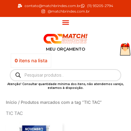
Ir
contato@matchbrindes.com.br
(11) 93205-2794
para
@matchbrindes.com.br
o
conteúdo
MEU ORÇAMENTO
0
itens
na lista
Pesquisar
produtos
Atenção! Consultar quantidade mínima dos itens, não atendemos varejo,
estamos à disposição.
Início
/ Produtos marcados com a tag “TIC TAC”
TIC TAC