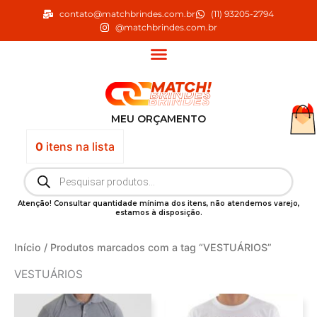
Ir
contato@matchbrindes.com.br
(11) 93205-2794
para
@matchbrindes.com.br
o
conteúdo
MEU ORÇAMENTO
0
itens
na lista
Pesquisar
produtos
Atenção! Consultar quantidade mínima dos itens, não atendemos varejo,
estamos à disposição.
Início
/ Produtos marcados com a tag “VESTUÁRIOS”
VESTUÁRIOS