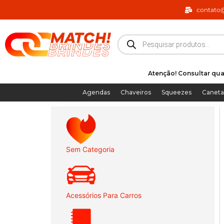
Ir
contato
para
o
Pesquisar
produtos
conteúdo
Atenção! Consultar qua
Agendas
Chaveiros
Squeezes
Caneta
Sem Categoria
Acessórios Para Carros