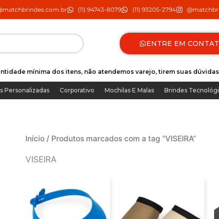
@matchbrindes.com.br
(11) 94743-8079
(11) 93205-2794
@matchbri
ENTRE EM CONTA
ntidade mínima dos itens, não atendemos varejo, tirem suas dúvidas
s Personalizadas
Corporativo
Mochilas E Malas
Brindes Tecnológ
Início
/ Produtos marcados com a tag “VISEIRA”
VISEIRA