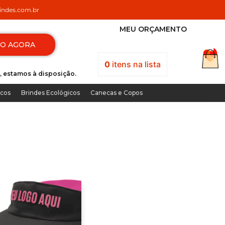
ndes.com.br
MEU ORÇAMENTO
TO AGORA
0
itens
na lista
, estamos à disposição.
icos
Brindes Ecológicos
Canecas e Copos