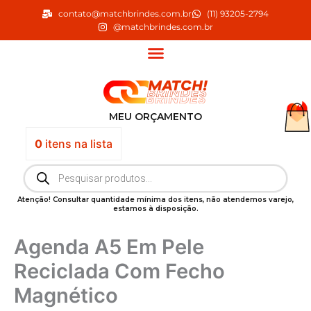
Ir
contato@matchbrindes.com.br
(11) 93205-2794
para
@matchbrindes.com.br
o
conteúdo
MEU ORÇAMENTO
0
itens
na lista
Pesquisar
produtos
Atenção! Consultar quantidade mínima dos itens, não atendemos varejo,
estamos à disposição.
Agenda A5 Em Pele
Reciclada Com Fecho
Magnético