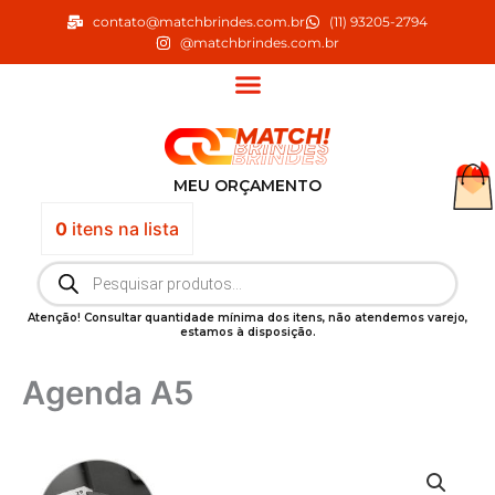
Ir
contato@matchbrindes.com.br
(11) 93205-2794
para
@matchbrindes.com.br
o
conteúdo
MEU ORÇAMENTO
0
itens
na lista
Pesquisar
produtos
Atenção! Consultar quantidade mínima dos itens, não atendemos varejo,
estamos à disposição.
Agenda A5