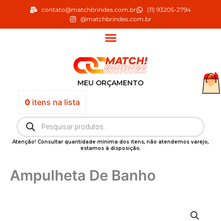
Ir
contato@matchbrindes.com.br
(11) 93205-2794
para
@matchbrindes.com.br
o
conteúdo
MEU ORÇAMENTO
0
itens
na lista
Pesquisar
produtos
Atenção! Consultar quantidade mínima dos itens, não atendemos varejo,
estamos à disposição.
Ampulheta De Banho