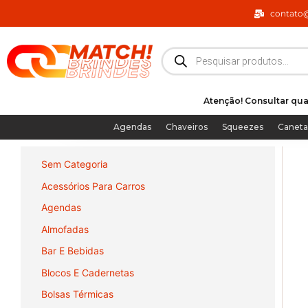
Ir
contato
para
o
Pesquisar
produtos
conteúdo
Atenção! Consultar qua
Agendas
Chaveiros
Squeezes
Caneta
Sem Categoria
Acessórios Para Carros
Agendas
Almofadas
Bar E Bebidas
Blocos E Cadernetas
Bolsas Térmicas