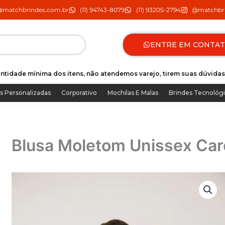
@matchbrindes.com.br
(11) 94743-8079
(11) 93205-2794
@matchbri
ENTRE EM CONTA
ntidade mínima dos itens, não atendemos varejo, tirem suas dúvidas
s Personalizadas
Corporativo
Mochilas E Malas
Brindes Tecnológ
Blusa Moletom Unissex Ca