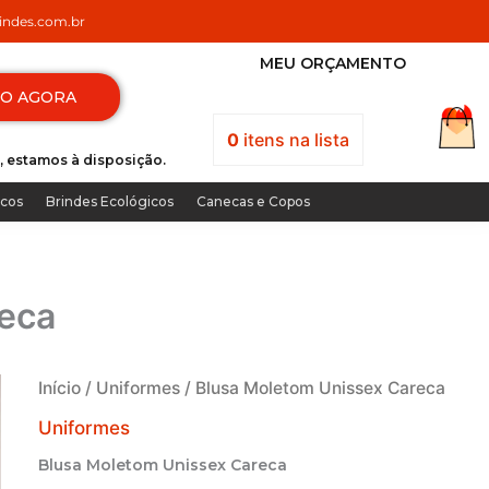
ndes.com.br
MEU ORÇAMENTO
TO AGORA
0
itens
na lista
, estamos à disposição.
icos
Brindes Ecológicos
Canecas e Copos
reca
Início
/
Uniformes
/ Blusa Moletom Unissex Careca
Uniformes
Blusa Moletom Unissex Careca