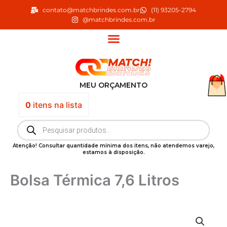
Ir
contato@matchbrindes.com.br
(11) 93205-2794
para
@matchbrindes.com.br
o
conteúdo
MEU ORÇAMENTO
0
itens
na lista
Pesquisar
produtos
Atenção! Consultar quantidade mínima dos itens, não atendemos varejo,
estamos à disposição.
Bolsa Térmica 7,6 Litros