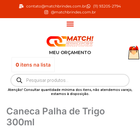
Ir
contato@matchbrindes.com.br
(11) 93205-2794
para
@matchbrindes.com.br
o
conteúdo
MEU ORÇAMENTO
0
itens
na lista
Pesquisar
produtos
Atenção! Consultar quantidade mínima dos itens, não atendemos varejo,
estamos à disposição.
Caneca Palha de Trigo
300ml