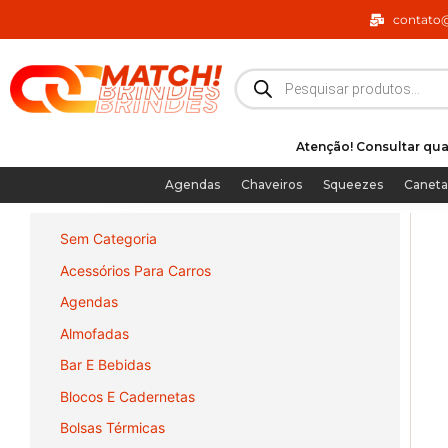
Ir
contato
para
o
Pesquisar
produtos
conteúdo
Atenção! Consultar qua
Agendas
Chaveiros
Squeezes
Caneta
Sem Categoria
Acessórios Para Carros
Agendas
Almofadas
Bar E Bebidas
Blocos E Cadernetas
Bolsas Térmicas