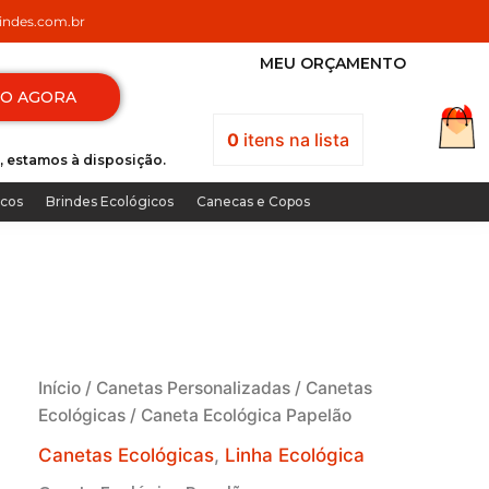
ndes.com.br
MEU ORÇAMENTO
TO AGORA
0
itens
na lista
, estamos à disposição.
icos
Brindes Ecológicos
Canecas e Copos
Início
/
Canetas Personalizadas
/
Canetas
Ecológicas
/ Caneta Ecológica Papelão
Canetas Ecológicas
,
Linha Ecológica