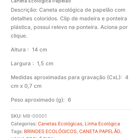
Caneta Ecológica Papelão
Descrição:
Caneta ecológica de papelão com
detalhes coloridos. Clip de madeira e ponteira
plástica, possui relevo na ponteira. Aciona por
clique.
Altura
: 14 cm
Largura
: 1,5 cm
Medidas aproximadas para gravação
(CxL): 4
cm x 0,7 cm
Peso aproximado
(g): 6
SKU:
MB-00001
Categorias:
Canetas Ecológicas
,
Linha Ecológica
Tags:
BRINDES ECOLÓGICOS
,
CANETA PAPELÃO
,