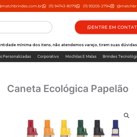
@matchbrindes.com.br
(11) 94743-8079
(11) 93205-2794
@matchbri
ENTRE EM CONTA
ntidade mínima dos itens, não atendemos varejo, tirem suas dúvidas
s Personalizadas
Corporativo
Mochilas E Malas
Brindes Tecnológ
Caneta Ecológica Papelão