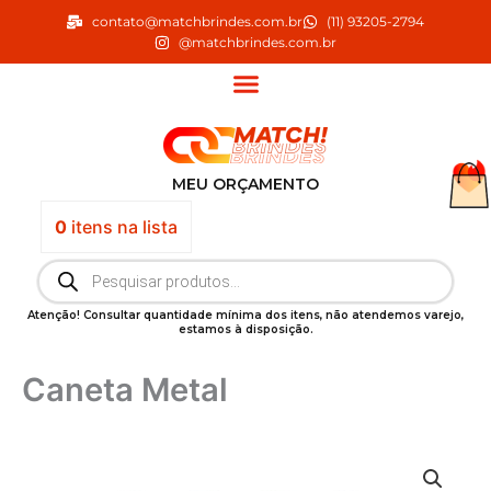
Ir
contato@matchbrindes.com.br
(11) 93205-2794
para
@matchbrindes.com.br
o
conteúdo
MEU ORÇAMENTO
0
itens
na lista
Pesquisar
produtos
Atenção! Consultar quantidade mínima dos itens, não atendemos varejo,
estamos à disposição.
Caneta Metal