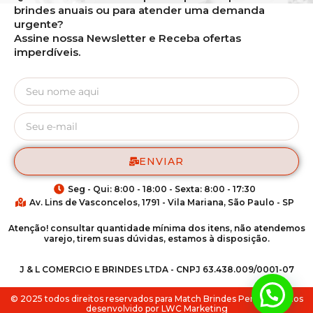
brindes anuais ou para atender uma demanda
urgente?
Assine nossa Newsletter e Receba ofertas
imperdíveis.
ENVIAR
Seg - Qui: 8:00 - 18:00 - Sexta: 8:00 - 17:30
Av. Lins de Vasconcelos, 1791 - Vila Mariana, São Paulo - SP
Atenção! consultar quantidade mínima dos itens, não atendemos
varejo, tirem suas dúvidas, estamos à disposição.
J & L COMERCIO E BRINDES LTDA - CNPJ 63.438.009/0001-07
Fale via Whatsapp
© 2025 todos direitos reservados para Match Brindes Personalizados
desenvolvido por LWC Marketing