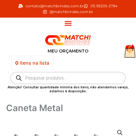
Ir
contato@matchbrindes.com.br
(11) 93205-2794
para
@matchbrindes.com.br
o
conteúdo
MEU ORÇAMENTO
0
itens
na lista
Pesquisar
produtos
Atenção! Consultar quantidade mínima dos itens, não atendemos varejo,
estamos à disposição.
Caneta Metal