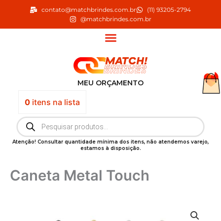
Ir
contato@matchbrindes.com.br
(11) 93205-2794
para
@matchbrindes.com.br
o
conteúdo
MEU ORÇAMENTO
0
itens
na lista
Pesquisar
produtos
Atenção! Consultar quantidade mínima dos itens, não atendemos varejo,
estamos à disposição.
Caneta Metal Touch