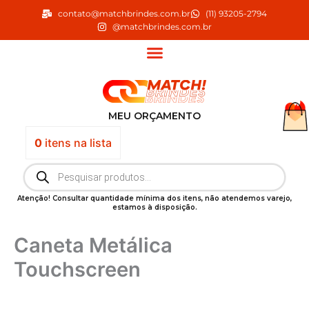
Ir
contato@matchbrindes.com.br
(11) 93205-2794
para
@matchbrindes.com.br
o
conteúdo
MEU ORÇAMENTO
0
itens
na lista
Pesquisar
produtos
Atenção! Consultar quantidade mínima dos itens, não atendemos varejo,
estamos à disposição.
Caneta Metálica
Touchscreen