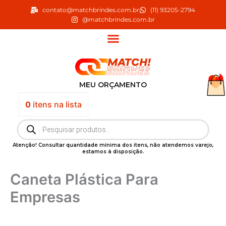
Ir
contato@matchbrindes.com.br
(11) 93205-2794
para
@matchbrindes.com.br
o
conteúdo
MEU ORÇAMENTO
0
itens
na lista
Pesquisar
produtos
Atenção! Consultar quantidade mínima dos itens, não atendemos varejo,
estamos à disposição.
Caneta Plástica Para
Empresas