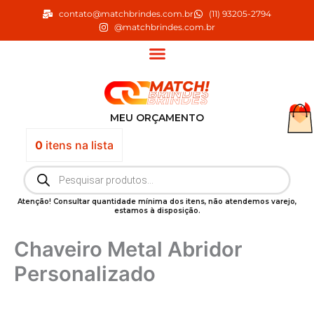
Ir
contato@matchbrindes.com.br
(11) 93205-2794
para
@matchbrindes.com.br
o
conteúdo
MEU ORÇAMENTO
0
itens
na lista
Pesquisar
produtos
Atenção! Consultar quantidade mínima dos itens, não atendemos varejo,
estamos à disposição.
Chaveiro Metal Abridor
Personalizado