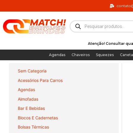
Ir
contato
para
o
Pesquisar
produtos
conteúdo
Atenção! Consultar qua
Agendas
Chaveiros
Squeezes
Caneta
Sem Categoria
Acessórios Para Carros
Agendas
Almofadas
Bar E Bebidas
Blocos E Cadernetas
Bolsas Térmicas