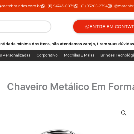
@matchbrindes.com.br
(11) 94743-8079
(11) 93205-2794
@matchbri
ENTRE EM CONTA
ntidade mínima dos itens, não atendemos varejo, tirem suas dúvidas
s Personalizadas
Corporativo
Mochilas E Malas
Brindes Tecnológ
Chaveiro Metálico Em Form