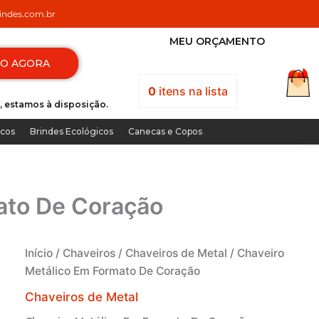
ndes.com.br
MEU ORÇAMENTO
TO AGORA
0
itens
na lista
, estamos à disposição.
icos
Brindes Ecológicos
Canecas e Copos
ato De Coração
Início
/
Chaveiros
/
Chaveiros de Metal
/ Chaveiro
Metálico Em Formato De Coração
Chaveiros de Metal